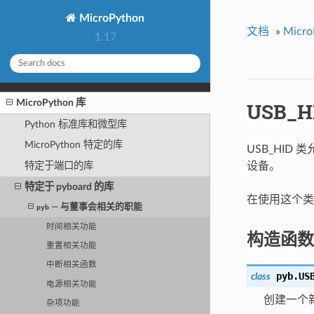
MicroPython
文档
»
Micro
1.17
MicroPython 库
USB_H
Python 标准库和微型库
MicroPython 特定的库
USB_HID
特定于端口的库
设备。
特定于 pyboard 的库
在使用这个类
— 与董事会相关的职能
pyb
时间相关功能
构造函数
重置相关功能
中断相关函数
pyb.
US
class
电源相关功能
创建一个新
杂项功能