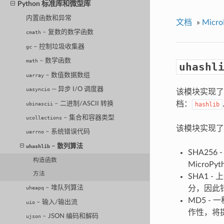
Python 标准库和微型库
内置函数和异常
文档
»
Micro
– 复数的数学函数
cmath
– 控制垃圾收集器
gc
– 数学函数
math
uhashl
– 数值数据数组
uarray
— 异步 I/O 调度器
uasyncio
该模块实现了
档：
– 二进制/ASCII 转换
ubinascii
hashlib
– 集合和容器类型
ucollections
该模块实现了
– 系统错误代码
uerrno
– 散列算法
uhashlib
SHA25
构造函数
Micro
方法
SHA1 
分，因此
– 堆队列算法
uheapq
MD5 
– 输入/输出流
uio
作性，将
– JSON 编码和解码
ujson