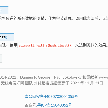
(
)
哈希传递的所有数据的哈希，作为字节对象。调用此方法后，无
est
(
)
实现。使用
来达到类似的效果
ubinascii.hexlify(hash.digest())
4-2022，D​​amien P. George、Paul Sokolovsky 和贡献者 w
net 无线电爱好网 团队 刘付超雄 最后更新于 2022 年 11 月 21日
粤公网安备44030702004355号
备案号:
粤ICP备15040352号