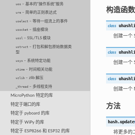
– 基本的“操作系统”服务
uos
构造函数
– 简单的正则表达式
ure
– 等待一组流上的事件
uselect
uhashl
class
– 插座模块
usocket
创建一个 
– SSL/TLS 模块
ussl
– 打包和解包原始数据类
ustruct
uhashl
class
型
– 系统特定功能
usys
创建一个 
– 时间相关功能
utime
– zlib 解压
uhashl
uzlib
class
– 多线程支持
_thread
创建一个 
MicroPython 特定的库
方法
特定于端口的库
特定于 pyboard 的库
hash.
update
特定于 WiPy 的库
特定于 ESP8266 和 ESP32 的库
将更多的