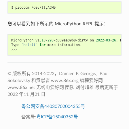
您可以看到如下所示的 MicroPython REPL 提示：
MicroPython
v1
.18
-
293
-
g339aa09b8
-
dirty
on
2022
-
03
-
26
;
RA6M
Type
"help()"
for
more
information
.
>>>
© 版权所有 2014-2022，D​​amien P. George、Paul
Sokolovsky 和贡献者 www.86x.org 编程爱好网
www.86x.net 无线电爱好网 团队 刘付超雄 最后更新于
2022 年11 月21 日
粤公网安备44030702004355号
备案号:
粤ICP备15040352号