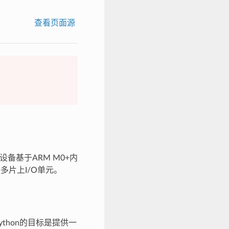
查看页面源
。
1设备基于ARM M0+内
许多片上I/O单元。
ython的目标是提供一