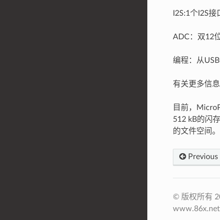
I2S:1个I2S接
ADC：双12
编程：从USB
有关更多信息
目前，Micr
512 kB
的文件空间。
Previous
© 版权所有 201
www.86x.