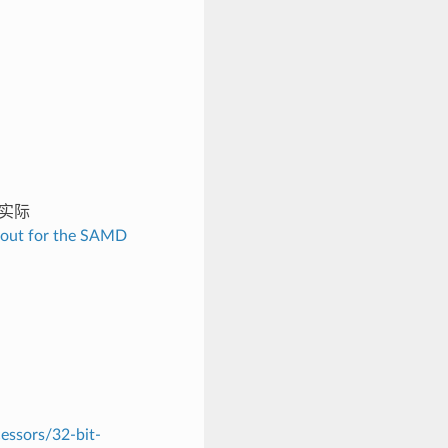
实际
nout for the SAMD
essors/32-bit-