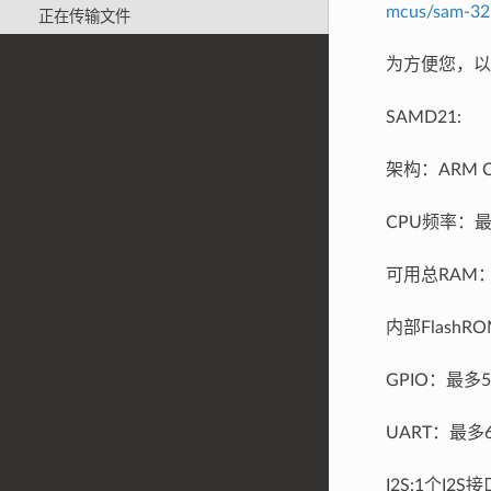
mcus/sam-32
正在传输文件
为方便您，以
SAMD21:
架构：ARM Co
CPU频率：最
可用总RAM：
内部Flash
GPIO：最多
UART：最多
I2S:1个I2S接