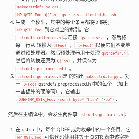
makeqstrdefs.py
cat
MP_QSTR_Foo
Q(Foo)
qstrdefs.collected.h.hash
生成一个枚举，其中的每个条目都将 a 映射
到它对应的索引。它
MP_QSTR_Foo
与连接
，然后将
qstrdefs.collected.h
qstrdefs*.h
每一行从 转换为
，
以便它们不变地
Q(Foo)
"Q(Foo)"
通过预处理器。然后预处理器用于处理
.
qstrdefs*.h
然后将转换还原为
，并保存为
Q(Foo)
。
qstrdefs.preprocessed.h
是 的输出
。对
qstrdefs.generated.h
makeqstrdata.py
于
qstrdefs.preprocessed.h 中的每个 （加上
Q(Foo)
一些额外的硬编码），它输出
.
.
QDEF(MP_QSTR_Foo,
(const
byte*)"hash"
"Foo")
然后在主编译中，会发生两件事
:
qstrdefs.generated.h
在 qstr.h 中，每个 QDEF 成为枚举中的一个条目，它
可供代码使用并等于 QSTR 表中该字符
MP_QSTR_Foo