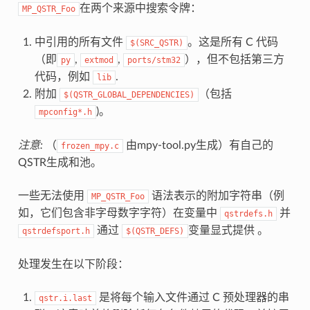
在两个来源中搜索令牌：
MP_QSTR_Foo
中引用的所有文件
。这是所有 C 代码
$(SRC_QSTR)
（即
,
,
），但不包括第三方
py
extmod
ports/stm32
代码，例如
.
lib
附加
（包括
$(QSTR_GLOBAL_DEPENDENCIES)
)。
mpconfig*.h
注意:
（
由mpy-tool.py生成）有自己的
frozen_mpy.c
QSTR生成和池。
一些无法使用
语法表示的附加字符串（例
MP_QSTR_Foo
如，它们包含非字母数字字符）在变量中
并
qstrdefs.h
通过
变量显式提供 。
qstrdefsport.h
$(QSTR_DEFS)
处理发生在以下阶段：
是将每个输入文件通过 C 预处理器的串
qstr.i.last