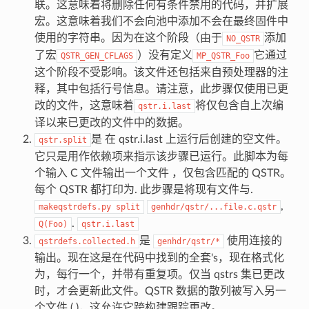
联。这意味着将删除任何有条件禁用的代码，并扩展
宏。这意味着我们不会向池中添加不会在最终固件中
使用的字符串。因为在这个阶段（由于
添加
NO_QSTR
了宏
）没有定义
它通过
QSTR_GEN_CFLAGS
MP_QSTR_Foo
这个阶段不受影响。该文件还包括来自预处理器的注
释，其中包括行号信息。请注意，此步骤仅使用已更
改的文件，这意味着
将仅包含自上次编
qstr.i.last
译以来已更改的文件中的数据。
是 在 qstr.i.last 上运行后创建的空文件。
qstr.split
它只是用作依赖项来指示该步骤已运行。此脚本为每
个输入 C 文件输出一个文件 ，仅包含匹配的 QSTR。
每个 QSTR 都打印为. 此步骤是将现有文件与.
,
makeqstrdefs.py
split
genhdr/qstr/...file.c.qstr
.
Q(Foo)
qstr.i.last
是
使用连接的
qstrdefs.collected.h
genhdr/qstr/*
输出。现在这是在代码中找到的全套's，现在格式化
为，每行一个，并带有重复项。仅当 qstrs 集已更改
时，才会更新此文件。QSTR 数据的散列被写入另一
个文件 ( )，这允许它跨构建跟踪更改。