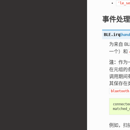
'le_se
事件处理
BLE.
irq
(
hand
为来自 
一个）和
注：
作为
在元组的条目
调用期间
其保存在
bluetooth
connecte
matched_
例如，扫描