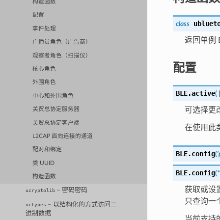
构造函数
配置
ubluet
class
事件处理
返回单例 
广播员角色（广告商）
观察者角色（扫描仪）
配置
核心角色
外围角色
BLE.
active
(
中心和外围角色
可选择更改
关贸总协定服务器
关贸总协定客户端
在使用此
L2CAP 面向连接的通道
配对和绑定
BLE.
config
(
类 UUID
BLE.
config
(
*
构造函数
获取或设
– 密码密码
ucryptolib
只查询一
– 以结构化的方式访问二
uctypes
进制数据
当前支持