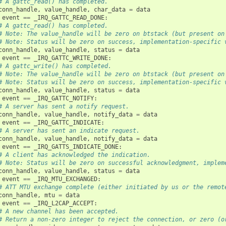
# A gattc_read() has completed.
conn_handle
,
value_handle
,
char_data
=
data
event
==
_IRQ_GATTC_READ_DONE
:
# A gattc_read() has completed.
# Note: The value_handle will be zero on btstack (but present on
# Note: Status will be zero on success, implementation-specific 
conn_handle
,
value_handle
,
status
=
data
event
==
_IRQ_GATTC_WRITE_DONE
:
# A gattc_write() has completed.
# Note: The value_handle will be zero on btstack (but present on
# Note: Status will be zero on success, implementation-specific 
conn_handle
,
value_handle
,
status
=
data
event
==
_IRQ_GATTC_NOTIFY
:
# A server has sent a notify request.
conn_handle
,
value_handle
,
notify_data
=
data
event
==
_IRQ_GATTC_INDICATE
:
# A server has sent an indicate request.
conn_handle
,
value_handle
,
notify_data
=
data
event
==
_IRQ_GATTS_INDICATE_DONE
:
# A client has acknowledged the indication.
# Note: Status will be zero on successful acknowledgment, implem
conn_handle
,
value_handle
,
status
=
data
event
==
_IRQ_MTU_EXCHANGED
:
# ATT MTU exchange complete (either initiated by us or the remot
conn_handle
,
mtu
=
data
event
==
_IRQ_L2CAP_ACCEPT
:
# A new channel has been accepted.
# Return a non-zero integer to reject the connection, or zero (o