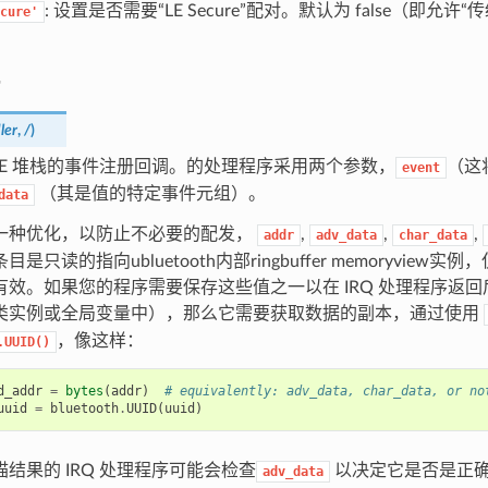
: 设置是否需要“LE Secure”配对。默认为 false（即允许
cure'
ler
,
/
)
BLE 堆栈的事件注册回调。的处理程序采用两个参数，
（这
event
（其是值的特定事件元组）。
data
一种优化，以防止不必要的配发，
,
,
,
addr
adv_data
char_data
是只读的指向ubluetooth内部ringbuffer memoryview
有效。如果您的程序需要保存这些值之一以在 IRQ 处理程序返
类实例或全局变量中），那么它需要获取数据的副本，通过使用
，像这样：
.UUID()
d_addr
=
bytes
(
addr
)
# equivalently: adv_data, char_data, or no
uuid
=
bluetooth
.
UUID
(
uuid
)
结果的 IRQ 处理程序可能会检查
以决定它是否是正
adv_data