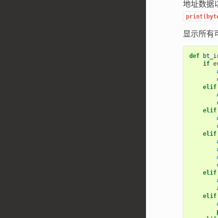
地址数据
print(byt
显示所有
def
bt_i
if
e
elif
elif
elif
elif
elif