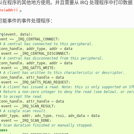
以在程序的其他地方使用。并且需要从 IRQ 处理程序中打印数据
。
es(addr))
可能事件的事件处理程序：
rq
(
event
,
data
):
vent
==
_IRQ_CENTRAL_CONNECT
:
# A central has connected to this peripheral.
conn_handle
,
addr_type
,
addr
=
data
event
==
_IRQ_CENTRAL_DISCONNECT
:
# A central has disconnected from this peripheral.
conn_handle
,
addr_type
,
addr
=
data
event
==
_IRQ_GATTS_WRITE
:
# A client has written to this characteristic or descriptor.
conn_handle
,
attr_handle
=
data
event
==
_IRQ_GATTS_READ_REQUEST
:
# A client has issued a read. Note: this is only supported on ST
# Return a non-zero integer to deny the read (see below), or zer
# to accept the read.
conn_handle
,
attr_handle
=
data
event
==
_IRQ_SCAN_RESULT
:
# A single scan result.
addr_type
,
addr
,
adv_type
,
rssi
,
adv_data
=
data
event
==
_IRQ_SCAN_DONE
:
# Scan duration finished or manually stopped.
pass