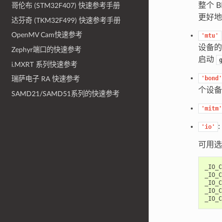
整个 
哥伦布 (STM32F407) 快速参考手册
更好地
达芬奇 (TKM32F499) 快速参考手册
OpenMV Cam快速参考
'mtu'
设备的
Zephyr端口的快速参考
启动
i.MXRT 系列快速参考
'bond'
瑞萨电子 RA 快速参考
个设备
SAMD21/SAMD51系列的快速参考
'mitm'
'io'
可用选
_IO_C
_IO_C
_IO_C
_IO_C
_IO_C