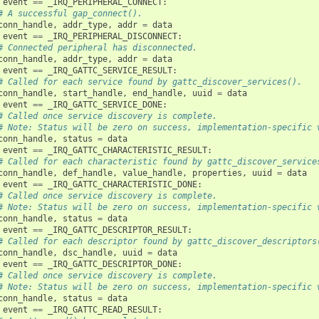
event
==
_IRQ_PERIPHERAL_CONNECT
:
# A successful gap_connect().
conn_handle
,
addr_type
,
addr
=
data
event
==
_IRQ_PERIPHERAL_DISCONNECT
:
# Connected peripheral has disconnected.
conn_handle
,
addr_type
,
addr
=
data
event
==
_IRQ_GATTC_SERVICE_RESULT
:
# Called for each service found by gattc_discover_services().
conn_handle
,
start_handle
,
end_handle
,
uuid
=
data
event
==
_IRQ_GATTC_SERVICE_DONE
:
# Called once service discovery is complete.
# Note: Status will be zero on success, implementation-specific 
conn_handle
,
status
=
data
event
==
_IRQ_GATTC_CHARACTERISTIC_RESULT
:
# Called for each characteristic found by gattc_discover_service
conn_handle
,
def_handle
,
value_handle
,
properties
,
uuid
=
data
event
==
_IRQ_GATTC_CHARACTERISTIC_DONE
:
# Called once service discovery is complete.
# Note: Status will be zero on success, implementation-specific 
conn_handle
,
status
=
data
event
==
_IRQ_GATTC_DESCRIPTOR_RESULT
:
# Called for each descriptor found by gattc_discover_descriptors
conn_handle
,
dsc_handle
,
uuid
=
data
event
==
_IRQ_GATTC_DESCRIPTOR_DONE
:
# Called once service discovery is complete.
# Note: Status will be zero on success, implementation-specific 
conn_handle
,
status
=
data
event
==
_IRQ_GATTC_READ_RESULT
: