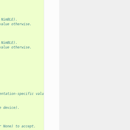
 NimBLE).
value otherwise.
 NimBLE).
value otherwise.
entation-specific value otherwise.
e device).
r None) to accept.