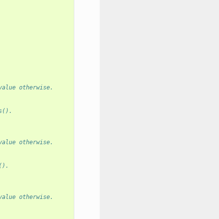
value otherwise.
s().
value otherwise.
().
value otherwise.