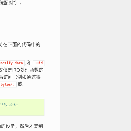
“传统配对”）。
将在下面的代码中的
, 和
notify_data
uuid
实例，仅仅是IRQ处理函数的
回后访问（例如通过将
或
bytes()
tify_data
确的设备，然后才复制