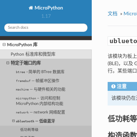
MicroPython
文档
»
Micro
1.17
ubluet
MicroPython 库
Python 标准库和微型库
该模块为板上
特定于端口的库
(BLE)，以
行。某些端口
–简单的 BTree 数据库
btree
— 帧缓冲区操作
framebuf
注意
— 与硬件相关的功能
machine
该模块仍在
– 访问和控制
micropython
MicroPython 内部结构功能
— network 网络配置
network
低功耗等
— 低级蓝牙
ubluetooth
低功耗等级
构造函数