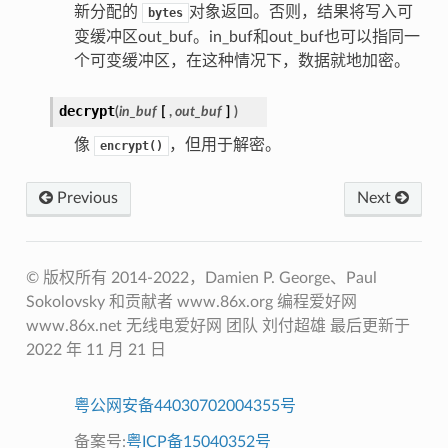
新分配的
对象返回。否则，结果将写入可
bytes
变缓冲区out_buf。in_buf和out_buf也可以指同一
个可变缓冲区，在这种情况下，数据就地加密。
decrypt
(
in_buf
[
,
out_buf
]
)
像
，但用于解密。
encrypt()
Previous
Next
© 版权所有 2014-2022，D​​amien P. George、Paul
Sokolovsky 和贡献者 www.86x.org 编程爱好网
www.86x.net 无线电爱好网 团队 刘付超雄 最后更新于
2022 年 11 月 21 日
粤公网安备44030702004355号
备案号:
粤ICP备15040352号