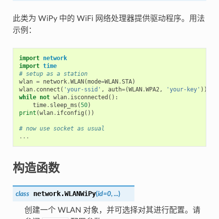
此类为 WiPy 中的 WiFi 网络处理器提供驱动程序。用法
示例：
import
network
import
time
# setup as a station
wlan
=
network
.
WLAN
(
mode
=
WLAN
.
STA
)
wlan
.
connect
(
'your-ssid'
,
auth
=
(
WLAN
.
WPA2
,
'your-key'
))
while
not
wlan
.
isconnected
():
time
.
sleep_ms
(
50
)
print
(
wlan
.
ifconfig
())
# now use socket as usual
...
构造函数
network.
WLANWiPy
class
(
id=0
,
...
)
创建一个 WLAN 对象，并可选择对其进行配置。请