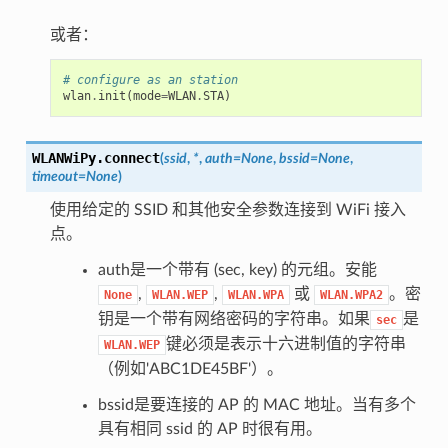
或者：
# configure as an station
wlan
.
init
(
mode
=
WLAN
.
STA
)
WLANWiPy.
connect
(
ssid
,
*
,
auth
=
None
,
bssid
=
None
,
timeout
=
None
)
使用给定的 SSID 和其他安全参数连接到 WiFi 接入
点。
auth是一个带有 (sec, key) 的元组。安能
,
,
或
。密
None
WLAN.WEP
WLAN.WPA
WLAN.WPA2
钥是一个带有网络密码的字符串。如果
是
sec
键必须是表示十六进制值的字符串
WLAN.WEP
（例如'ABC1DE45BF'）。
bssid是要连接的 AP 的 MAC 地址。当有多个
具有相同 ssid 的 AP 时很有用。