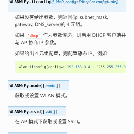
WLANWiPy.
ifconfig
(
if_id
=
0
,
config
=
['dhcp' or configtuple]
)
如果没有给出参数，则返回(ip, subnet_mask,
gateway, DNS_server)的 4 元组。
如果
作为参数传递，则启用 DHCP 客户端并
'dhcp'
与 AP 协商 IP 参数。
如果给出 4 元组配置，则配置静态 IP。例如：
wlan
.
ifconfig
(
config
=
(
'192.168.0.4'
,
'255.255.255.0'
,
'
WLANWiPy.
mode
(
[
mode
]
)
获取或设置 WLAN 模式。
WLANWiPy.
ssid
(
[
ssid
]
)
在 AP 模式下获取或设置 SSID。