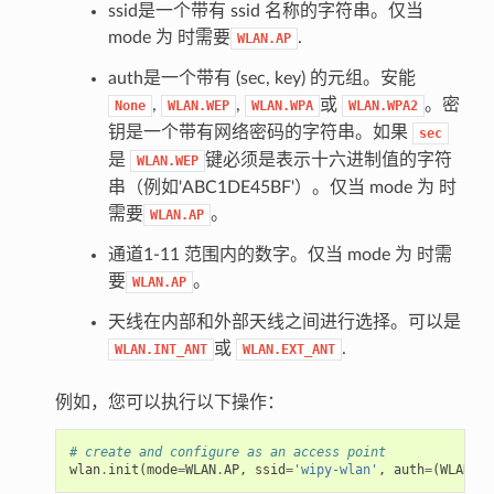
ssid是一个带有 ssid 名称的字符串。仅当
mode 为 时需要
.
WLAN.AP
auth是一个带有 (sec, key) 的元组。安能
,
,
或
。密
None
WLAN.WEP
WLAN.WPA
WLAN.WPA2
钥是一个带有网络密码的字符串。如果
sec
是
键必须是表示十六进制值的字符
WLAN.WEP
串（例如'ABC1DE45BF'）。仅当 mode 为 时
需要
。
WLAN.AP
通道1-11 范围内的数字。仅当 mode 为 时需
要
。
WLAN.AP
天线在内部和外部天线之间进行选择。可以是
或
.
WLAN.INT_ANT
WLAN.EXT_ANT
例如，您可以执行以下操作：
# create and configure as an access point
wlan
.
init
(
mode
=
WLAN
.
AP
,
ssid
=
'wipy-wlan'
,
auth
=
(
WLAN
.
WP